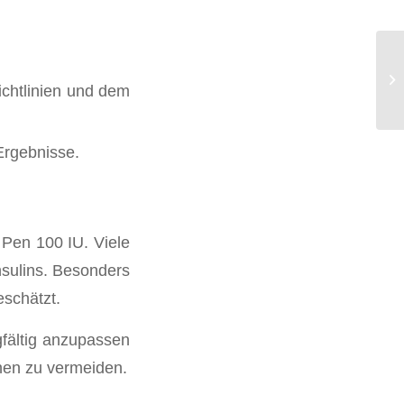
Cu
ichtlinien und dem
Ko
Ergebnisse.
 Pen 100 IU. Viele
nsulins. Besonders
eschätzt.
gfältig anzupassen
onen zu vermeiden.