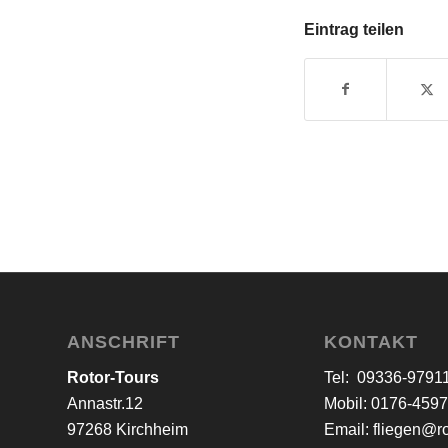
Eintrag teilen
ANSCHRIFT
KONTAKT
Rotor-Tours
Tel: 09336-9791
Annastr.12
Mobil: 0176-459
97268 Kirchheim
Email:
fliegen@ro