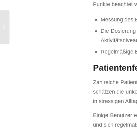
Punkte beachtet 
Messung des Bl
Alles Wissenswerte über den Short
Die Dosierung 
Acting Mix 275 mg
Aktivitätsnivea
Regelmäßige Be
Patienten
Zahlreiche Patien
schätzen die unko
in stressigen Allt
Einige Benutzer e
und sich regelmäß