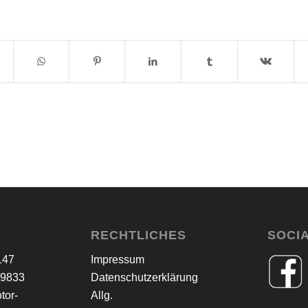
RECHTLICHES
SOCI
147
Impressum
79833
Datenschutzerklärung
tor-
Allg.