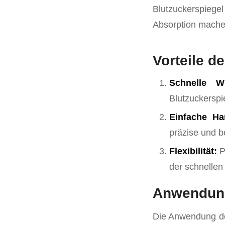
Blutzuckerspiege
Absorption machen
Vorteile d
Schnelle Wi
Blutzuckerspi
Einfache H
präzise und b
Flexibilität:
P
der schnellen
Anwendung
Die Anwendung des