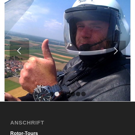
Weiter
1
2
3
4
5
6
7
ANSCHRIFT
Rotor-Tours