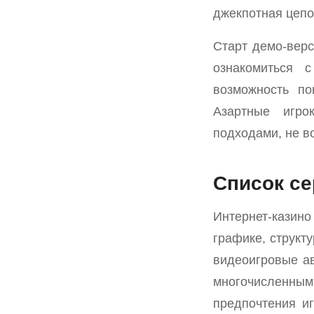
джекпотная цепо
Старт демо-верс
ознакомиться 
возможность по
Азартные игро
подходами, не в
Список с
Интернет-казин
графике, структ
видеоигровые а
многочисленным
предпочтения иг