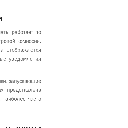
и
аты работает по
гровой комиссии.
ла отображаются
ные уведомления
нки, запускающие
ах представлена
 наиболее часто