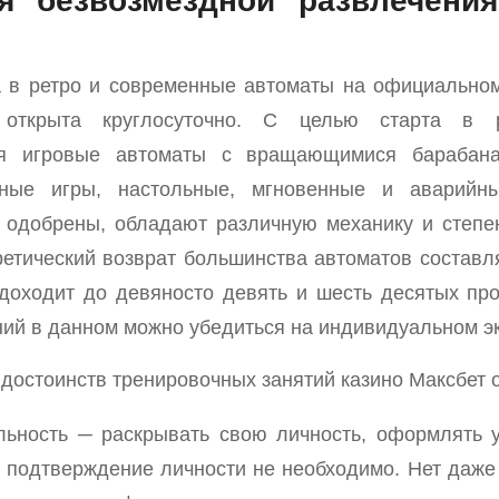
я безвозмездной развлечени
а в ретро и современные автоматы на официальном
ткрыта круглосуточно. С целью старта в 
ся игровые автоматы с вращающимися барабана
очные игры, настольные, мгновенные и аварийн
 одобрены, обладают различную механику и степен
тический возврат большинства автоматов составл
доходит до девяносто девять и шесть десятых пр
ий в данном можно убедиться на индивидуальном э
достоинств тренировочных занятий казино Максбет 
ьность ─ раскрывать свою личность, оформлять у
 подтверждение личности не необходимо. Нет даже