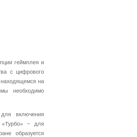
опции геймплея и
тва с цифрового
, находящемся на
ммы необходимо
 для включения
 «Турбо» − для
ране образуется