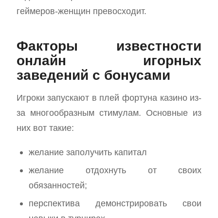
геймеров-женщин превосходит.
Факторы известности
онлайн игорных
заведений с бонусами
Игроки запускают в плей фортуна казино из-
за многообразным стимулам. Основные из
них вот такие:
желание заполучить капитал
желание отдохнуть от своих
обязанностей;
перспектива демонстрировать свои