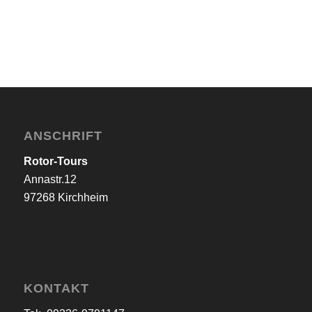
ANSCHRIFT
Rotor-Tours
Annastr.12
97268 Kirchheim
KONTAKT