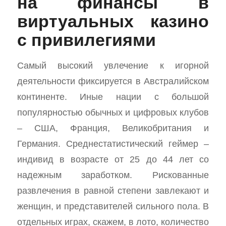
на финансы в
виртуальных казино
с привилегиями
Самый высокий увлечение к игорной
деятельности фиксируется в Австралийском
континенте. Иные нации с большой
популярностью обычных и цифровых клубов
– США, Франция, Великобритания и
Германия. Среднестатистический геймер –
индивид в возрасте от 25 до 44 лет со
надежным заработком. Рискованные
развлечения в равной степени завлекают и
женщин, и представителей сильного пола. В
отдельных играх, скажем, в лото, количество