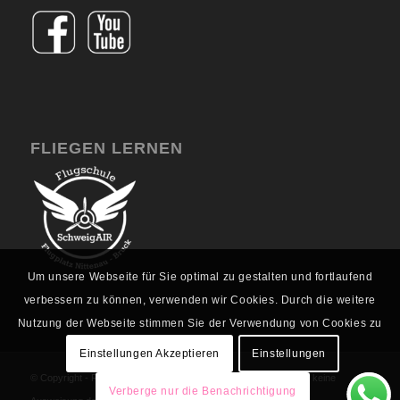
FLIEGEN LERNEN
Um unsere Webseite für Sie optimal zu gestalten und fortlaufend
verbessern zu können, verwenden wir Cookies. Durch die weitere
Nutzung der Webseite stimmen Sie der Verwendung von Cookies zu
Einstellungen Akzeptieren
Einstellungen
© Copyright - Rotor-Tours 2026- *Endpreis zzgl. Versandkosten, keine
Verberge nur die Benachrichtigung