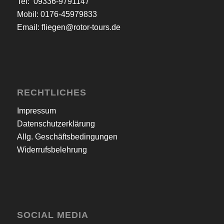
Tel: 09336-9791147
Mobil: 0176-45979833
Email:
fliegen@rotor-tours.de
RECHTLICHES
Impressum
Datenschutzerklärung
Allg. Geschäftsbedingungen
Widerrufsbelehrung
SOCIAL MEDIA