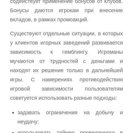
содействует применение бонусов от клубов.
Бонусы даются игрокам при внесение
вкладов, в рамках промоакций.
Существуют отдельные ситуации, в которых
у клиентов игорных заведений развивается
зависимость к гемблингу. Игроманы
мучаются от трудностей с деньгами и
находят их решение только в дальнейшей
игры. С намерениях противодействия
игровой зависимости пользователям
советуется использовать разные подходы:
задавать ограничения на добычу и
неудачу;
использовать таймер проведенного в