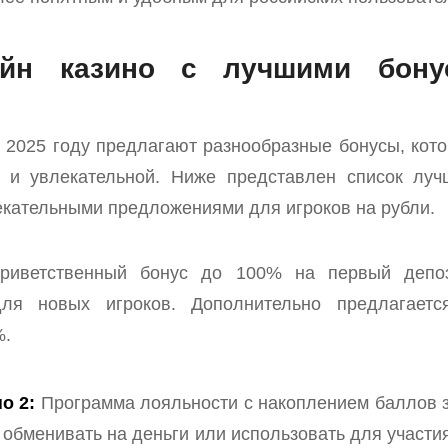
айн казино с лучшими бону
 2025 году предлагают разнообразные бонусы, кот
 и увлекательной. Ниже представлен список лу
кательными предложениями для игроков на рубли.
иветственный бонус до 100% на первый депоз
ля новых игроков. Дополнительно предлагаетс
%.
но
2:
Программа лояльности с накоплением баллов з
обменивать на деньги или использовать для участи