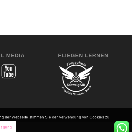
AL MEDIA
FLIEGEN LERNEN
zung der Webseite stimmen Sie der Verwendung von Cookies zu
htigung