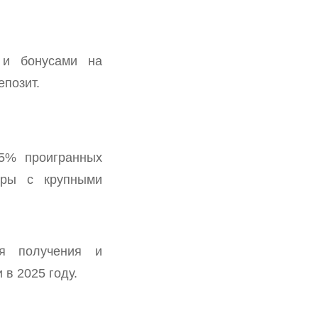
и бонусами на
епозит.
5% проигранных
иры с крупными
ля получения и
 в 2025 году.