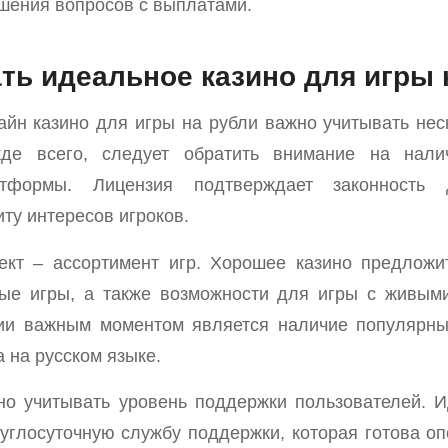
шения вопросов с выплатами.
ть идеальное казино для игры 
йн казино для игры на рубли важно учитывать не
жде всего, следует обратить внимание на нали
тформы. Лицензия подтверждает законность 
ту интересов игроков.
кт – ассортимент игр. Хорошее казино предложи
ные игры, а также возможности для игры с живым
сии важным моментом является наличие популярны
 на русском языке.
но учитывать уровень поддержки пользователей. 
углосуточную службу поддержки, которая готова о