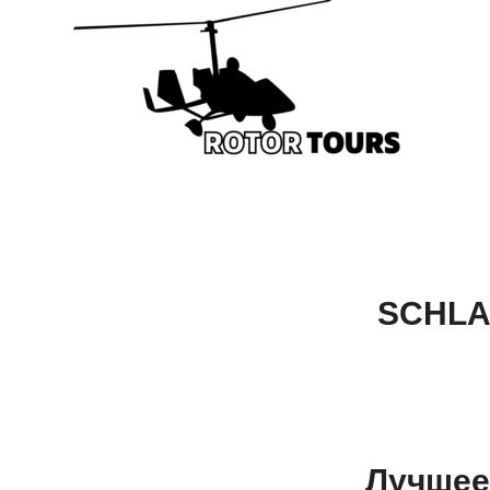
SCHLA
Лучшее