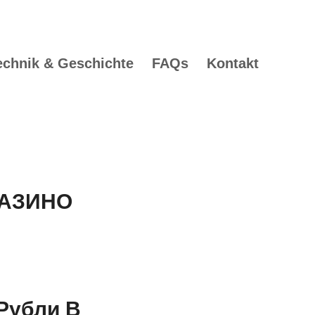
echnik & Geschichte
FAQs
Kontakt
КАЗИНО
Рубли В