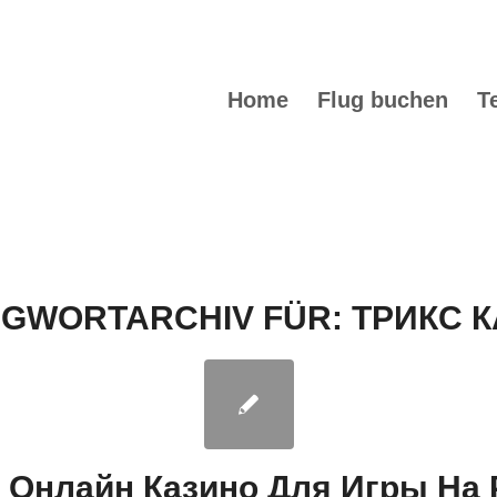
Home
Flug buchen
T
GWORTARCHIV FÜR:
ТРИКС 
 Онлайн Казино Для Игры На 