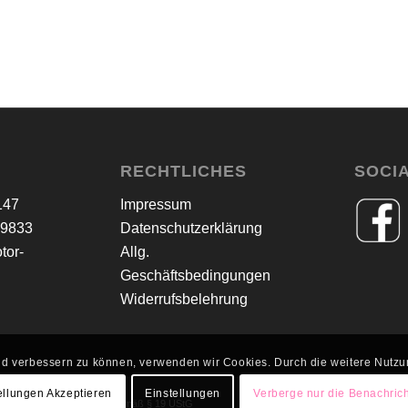
RECHTLICHES
SOCI
147
Impressum
79833
Datenschutzerklärung
tor-
Allg.
Geschäftsbedingungen
Widerrufsbelehrung
fend verbessern zu können, verwenden wir Cookies. Durch die weitere Nut
ellungen Akzeptieren
Einstellungen
Verberge nur die Benachric
eisung der Mehrwertsteuer gemäß § 19 UStG