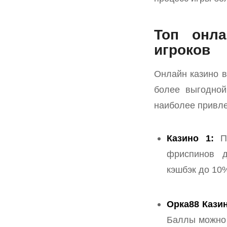
Топ онл
игроков
Онлайн казино в
более выгодной
наиболее привле
Казино 1:
Пр
фриспинов д
кэшбэк до 10
Орка88 Кази
Баллы можно 