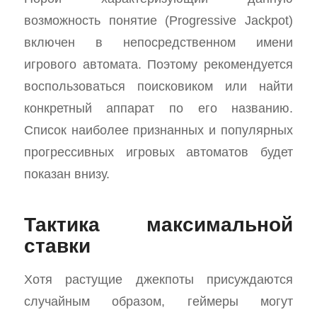
возможность понятие (Progressive Jackpot)
включен в непосредственном имени
игрового автомата. Поэтому рекомендуется
воспользоваться поисковиком или найти
конкретный аппарат по его названию.
Список наиболее признанных и популярных
прогрессивных игровых автоматов будет
показан внизу.
Тактика максимальной
ставки
Хотя растущие джекпоты присуждаются
случайным образом, геймеры могут