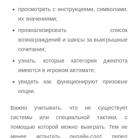
просмотреть с инструкциями, символами,
их значениями;
проанализировать список
вознаграждений и шансы за выигрышные
сочетания;
узнать, которые категории джекпота
имеются в игровом автомате;
увидеть как функционируют призовые
опции.
Важно учитывать, что не существует
системы или специальной тактики, с
помощью которой можно выиграть. Тем не
менее испытать онлайн-слот перед