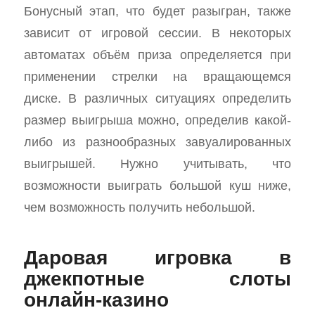
Бонусный этап, что будет разыгран, также
зависит от игровой сессии. В некоторых
автоматах объём приза определяется при
применении стрелки на вращающемся
диске. В различных ситуациях определить
размер выигрыша можно, определив какой-
либо из разнообразных завуалированных
выигрышей. Нужно учитывать, что
возможности выиграть большой куш ниже,
чем возможность получить небольшой.
Даровая игровка в
джекпотные слоты
онлайн-казино