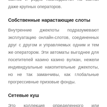
даже крупных операторов.
Собственные нарастающие слоты
Внутренние джекпоты подразумевают
эксплуатацию онлайн-слотов, соединенных
друг с другом и управляемых одним и тем
же оператором. Эти автоматы выгоднее для
посетителей казино казино вулкан, нежели
индивидуальные накопительные джекпоты,
но не так заманчивы, как глобальные
прогрессивные призовые фонды.
Сетевые куш
Это коллекция определенного или