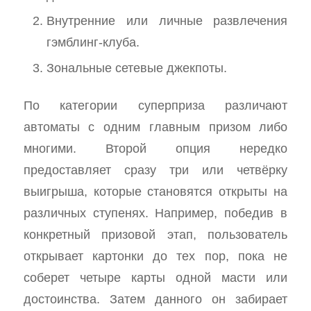
Внутренние или личные развлечения
гэмблинг-клуба.
Зональные сетевые джекпоты.
По категории суперприза различают
автоматы с одним главным призом либо
многими. Второй опция нередко
предоставляет сразу три или четвёрку
выигрыша, которые становятся открыты на
различных ступенях. Например, победив в
конкретный призовой этап, пользователь
открывает картонки до тех пор, пока не
соберет четыре карты одной масти или
достоинства. Затем данного он забирает