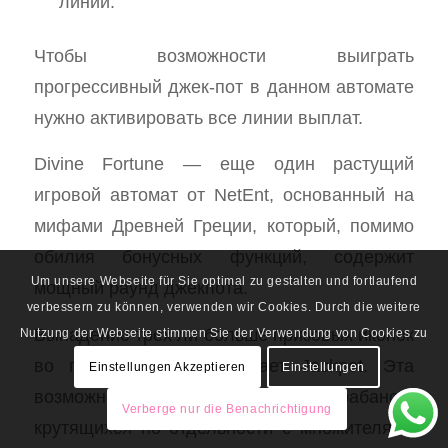
линии.
Чтобы возможности выиграть
прогрессивный джек-пот в данном автомате
нужно активировать все линии выплат.
Divine Fortune — еще один растущий
игровой автомат от NetEnt, основанный на
мифами Древней Греции, который, помимо
обилия бонусных функций, содержит
Um unsere Webseite für Sie optimal zu gestalten und fortlaufend
мощный раунд джекпота.
verbessern zu können, verwenden wir Cookies. Durch die weitere
Выпадение трех ли больше призовых иконок
Nutzung der Webseite stimmen Sie der Verwendung von Cookies zu
во главной игре запускает Jackpot. Эта
Einstellungen Akzeptieren
Einstellungen
возможность имеет 15 барабанов,
Verberge nur die Benachrichtigung
крутящихся по отдельности с множителями