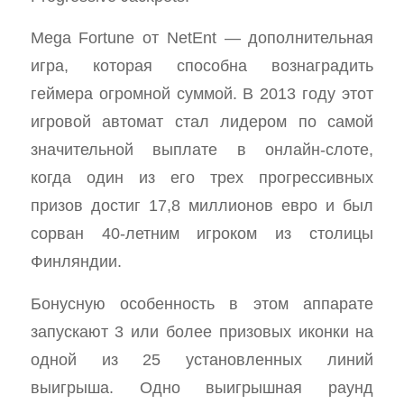
Mega Fortune от NetEnt — дополнительная
игра, которая способна вознаградить
геймера огромной суммой. В 2013 году этот
игровой автомат стал лидером по самой
значительной выплате в онлайн-слоте,
когда один из его трех прогрессивных
призов достиг 17,8 миллионов евро и был
сорван 40-летним игроком из столицы
Финляндии.
Бонусную особенность в этом аппарате
запускают 3 или более призовых иконки на
одной из 25 установленных линий
выигрыша. Одно выигрышная раунд