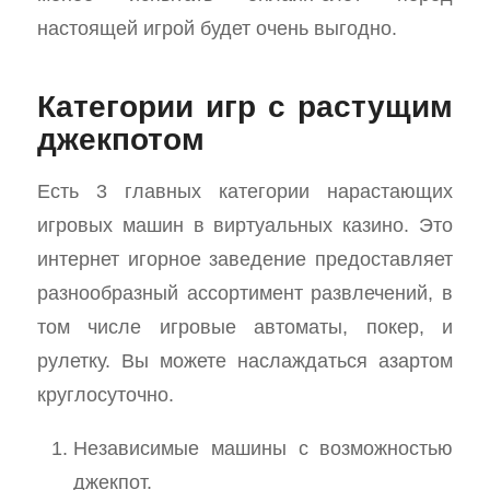
настоящей игрой будет очень выгодно.
Категории игр с растущим
джекпотом
Есть 3 главных категории нарастающих
игровых машин в виртуальных казино. Это
интернет игорное заведение предоставляет
разнообразный ассортимент развлечений, в
том числе игровые автоматы, покер, и
рулетку. Вы можете наслаждаться азартом
круглосуточно.
Независимые машины с возможностью
джекпот.