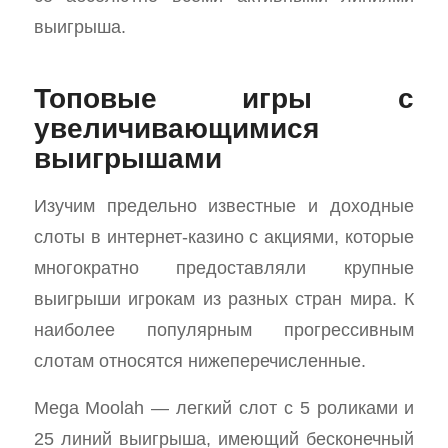
выигрыша.
Топовые игры с
увеличивающимися
выигрышами
Изучим предельно известные и доходные
слоты в интернет-казино с акциями, которые
многократно предоставляли крупные
выигрыши игрокам из разных стран мира. К
наиболее популярным прогрессивным
слотам относятся нижеперечисленные.
Mega Moolah — легкий слот с 5 роликами и
25 линий выигрыша, имеющий бесконечный