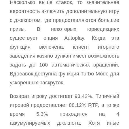
Насколько выше ставок, то значительнее
вероятность включить дополнительную игру
с джекпотом, где предоставляются большие
призы. В некоторых юрисдикциях
существует опция Autoplay. Когда эта
функция включена, клиент игорного
заведения казино вулкан имеет возможность
задать до 100 автоматических вращений.
Вдобавок доступна функция Turbo Mode для
ускоренных раскруток.
Возврат игроку достигает 93,42%. Типичный
игровой предоставляет 88,12% RTP, в то же
время 5,3% приходится на 4
аккумулируемых джекпота. Хотя иные