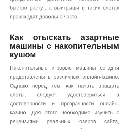
быстро растут, а выигрыши в таких слотах
происходят довольно часто.
Как отыскать азартные
машины с накопительным
кушом
Накопительные игровые машины сегодня
представлены в различных онлайн-казино.
Однако перед тем, как начать вращать
слоты, следует удостовериться в
достоверности и прозрачности онлайн-
казино. Для этого необходимо изучить с
рецензиями реальных юзеров сайта,