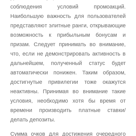
соблюдения условий промоакций.
Наибольшую важность для пользователей
представляют элитные ранги, открывающие
возможность к прибыльным бонусам и
призам. Следует принимать во внимание,
что, если не демонстрировать активность в
дальнейшем, полученный статус будет
автоматически понижен. Таким образом,
достигнутые привилегии тоже окажутся
неактивны. Принимая во внимание такие
условия, необходимо хотя бы время от
времени производить платные ставки/
делать депозиты.
Сумма очков для достижения очередного