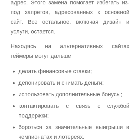
адрес. Этого замена помогает избегать из-
под запретов, адресованных к основной
сайт. Все остальное, включая дизайн и
услуги, остается.
Находясь на альтернативных сайтах
геймеры могут дальше
делать финансовые ставки;
депонировать и снимать деньги;
использовать дополнительные бонусы;
контактировать с связь с службой
поддержки;
бороться за значительные выигрыши в
чемпионатах и лотереях.