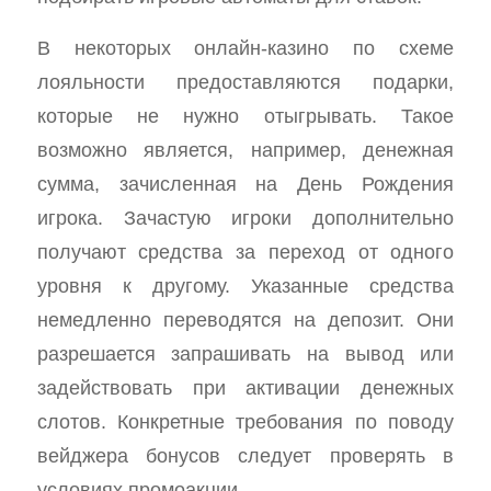
В некоторых онлайн-казино по схеме
лояльности предоставляются подарки,
которые не нужно отыгрывать. Такое
возможно является, например, денежная
сумма, зачисленная на День Рождения
игрока. Зачастую игроки дополнительно
получают средства за переход от одного
уровня к другому. Указанные средства
немедленно переводятся на депозит. Они
разрешается запрашивать на вывод или
задействовать при активации денежных
слотов. Конкретные требования по поводу
вейджера бонусов следует проверять в
условиях промоакции.