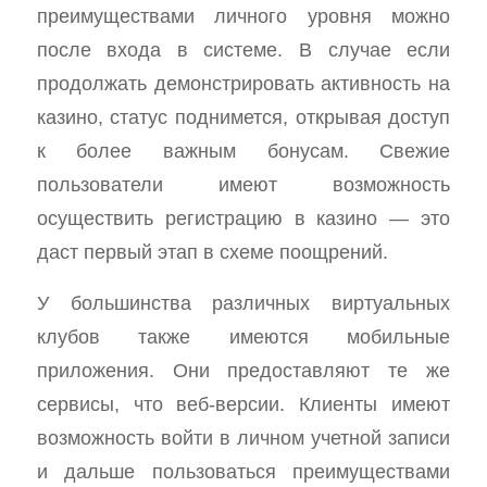
преимуществами личного уровня можно
после входа в системе. В случае если
продолжать демонстрировать активность на
казино, статус поднимется, открывая доступ
к более важным бонусам. Свежие
пользователи имеют возможность
осуществить регистрацию в казино — это
даст первый этап в схеме поощрений.
У большинства различных виртуальных
клубов также имеются мобильные
приложения. Они предоставляют те же
сервисы, что веб-версии. Клиенты имеют
возможность войти в личном учетной записи
и дальше пользоваться преимуществами