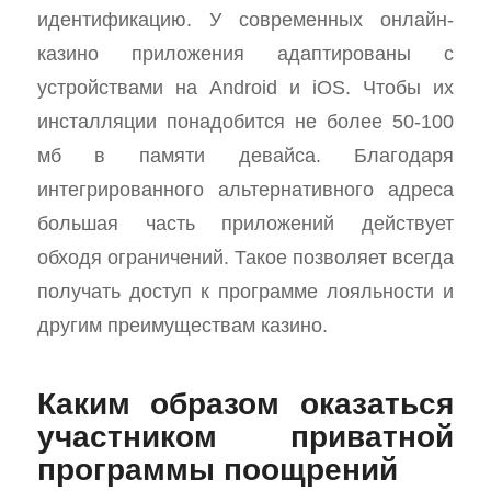
идентификацию. У современных онлайн-
казино приложения адаптированы с
устройствами на Android и iOS. Чтобы их
инсталляции понадобится не более 50-100
мб в памяти девайса. Благодаря
интегрированного альтернативного адреса
большая часть приложений действует
обходя ограничений. Такое позволяет всегда
получать доступ к программе лояльности и
другим преимуществам казино.
Каким образом оказаться
участником приватной
программы поощрений