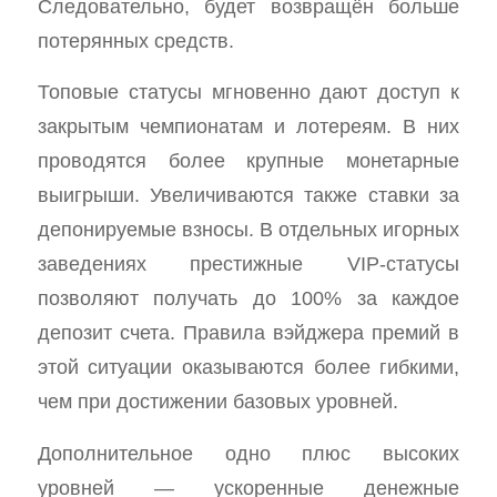
Следовательно, будет возвращён больше
потерянных средств.
Топовые статусы мгновенно дают доступ к
закрытым чемпионатам и лотереям. В них
проводятся более крупные монетарные
выигрыши. Увеличиваются также ставки за
депонируемые взносы. В отдельных игорных
заведениях престижные VIP-статусы
позволяют получать до 100% за каждое
депозит счета. Правила вэйджера премий в
этой ситуации оказываются более гибкими,
чем при достижении базовых уровней.
Дополнительное одно плюс высоких
уровней — ускоренные денежные