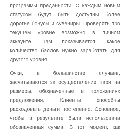
программы преданности. С каждым новым
статусом будут быть доступны более
дорогие бонусы и сувениры. Проверять про
текущем уровне возможно в личном
аккаунте. Там показывается, какое
количество баллов нужно заработать для
другого уровня.
Очки, в большинстве случаев,
засчитываются за осуществление пари на
размеры, обозначенные в положениях
предложения. Клиенты способны
расходовать деньги постепенно. Основное,
чтобы в результате была использована
обозначенная сумма. В тот момент, как