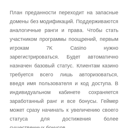
План преданности переходит на запасные
домены без модификаций. Поддерживаются
аналогичные ранги и права. Чтобы стать
участником программы поощрений, первым
игрокам 7K Casino нужно
зарегистрироваться. Будет автоматично
назначен базовый статус. Клиентам казино
требуется всего лишь авторизоваться,
введя имя пользователя и код доступа. В
индивидуальном кабинете сохраняется
заработанный ранг и все бонусы. Геймер
может сразу начинать к увеличению своего
статуса для достижения более
существенных бонусов.