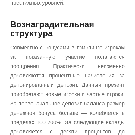
престижных уровней.
Вознаградительная
структура
Совместно с бонусами в гэмблинге игрокам
за показанную участие полагаются
поощрения. Практически неизменно
добавляются процентные начисления за
депонированный депозит. Данный презент
приобретают новые игроки и частые игроки.
За первоначальное депозит баланса размер
денежной бонуса больше — колеблется в
пределах 100-200%. За следующие вклады
добавляется с десяти процентов до