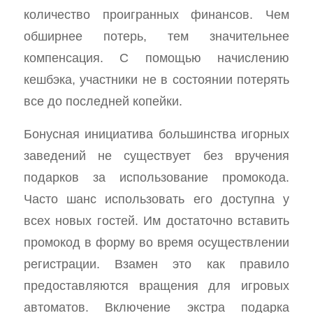
количество проигранных финансов. Чем
обширнее потерь, тем значительнее
компенсация. С помощью начислению
кешбэка, участники не в состоянии потерять
все до последней копейки.
Бонусная инициатива большинства игорных
заведений не существует без вручения
подарков за использование промокода.
Часто шанс использовать его доступна у
всех новых гостей. Им достаточно вставить
промокод в форму во время осуществлении
регистрации. Взамен это как правило
предоставляются вращения для игровых
автоматов. Включение экстра подарка