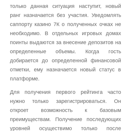
только данная ситуация наступит, новый
ранг назначается без участия. Уведомлять
саппорту казино 7К о полученных очках не
необходимо. В отдельных игровых домах
поинты выдаются за внесение депозитов на
определенные объемы. Когда гость
добирается до определенной финансовой
отметки, ему назначается новый статус в
платформе.
Для получения первого рейтинга часто
нужно только зарегистрироваться. Он
откроет возможность к базовым
преимуществам. Получение последующих
уровней осуществимо только после