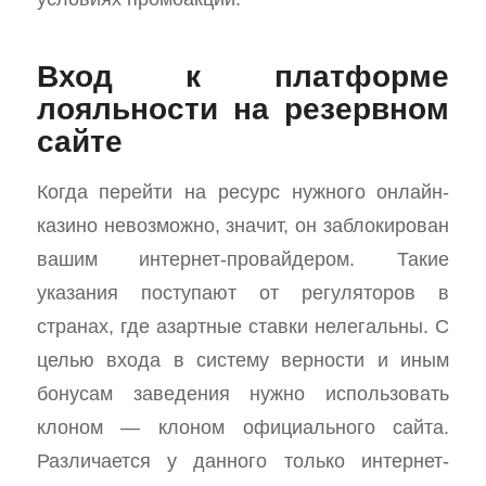
Вход к платформе
лояльности на резервном
сайте
Когда перейти на ресурс нужного онлайн-
казино невозможно, значит, он заблокирован
вашим интернет-провайдером. Такие
указания поступают от регуляторов в
странах, где азартные ставки нелегальны. С
целью входа в систему верности и иным
бонусам заведения нужно использовать
клоном — клоном официального сайта.
Различается у данного только интернет-