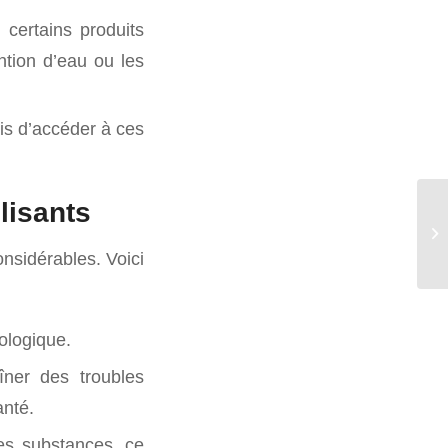
certains produits
ntion d’eau ou les
ais d’accéder à ces
lisants
So
ce
nsidérables. Voici
ologique.
îner des troubles
anté.
es substances, ce