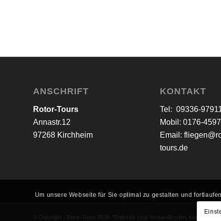
ANSCHRIFT
KONTAKT
Rotor-Tours
Tel: 09336-9791
Annastr.12
Mobil: 0176-459
97268 Kirchheim
Email:
fliegen@ro
tours.de
Um unsere Webseite für Sie optimal zu gestalten und fortlau
Einst
© Copyright - Rotor-Tours 2026- *Endpreis zzgl. Versandkosten, keine Ausw