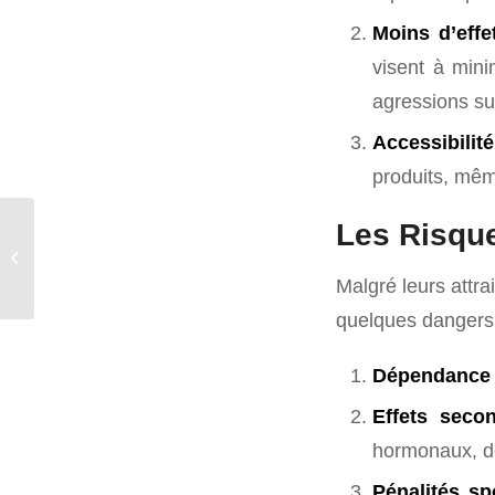
Moins d’effe
visent à mini
agressions sur
Accessibilité
produits, mêm
Les Risqu
PEG MGF Deus Medical Kurs – Ihr
Weg zu besserer Muskelregeneration
Malgré leurs attra
quelques dangers 
Dépendance 
Effets seco
hormonaux, de
Pénalités sp