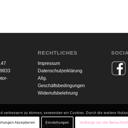
RECHTLICHES
SOCI
147
Impressum
79833
Datenschutzerklärung
tor-
Allg.
Geschäftsbedingungen
Widerrufsbelehrung
fend verbessern zu können, verwenden wir Cookies. Durch die weitere Nut
ellungen Akzeptieren
Einstellungen
Verberge nur die Benachric
eisung der Mehrwertsteuer gemäß § 19 UStG