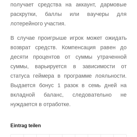
получает средства на аккаунт, дармовые
раскрутки, баллы или ваучеры для
лотерейного участия.
В случае проигрыше игрок может ожидать
возврат средств. Компенсация равен до
десяти процентов от суммы утраченной
суммы, варьируется в зависимости от
статуса геймера в программе лояльности.
Выдается бонус 1 разок в семь дней на
вкладной баланс, следовательно не
нуждается в отработке.
Eintrag teilen