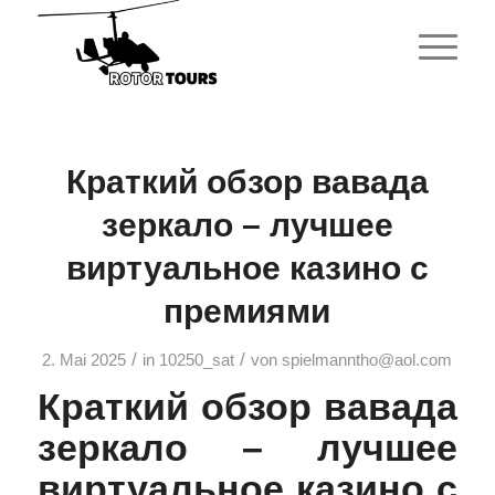
Краткий обзор вавада
зеркало – лучшее
виртуальное казино с
премиями
/
/
2. Mai 2025
in
10250_sat
von
spielmanntho@aol.com
Краткий обзор вавада
зеркало – лучшее
виртуальное казино с