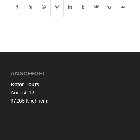
ANSCHRIFT
Rotor-Tours
Annastr.12
97268 Kirchheim