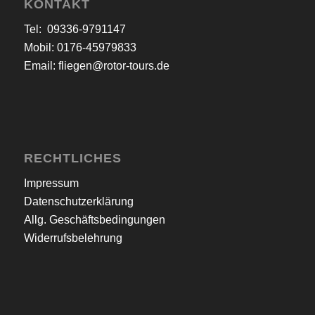
KONTAKT
Tel: 09336-9791147
Mobil: 0176-45979833
Email:
fliegen@rotor-tours.de
RECHTLICHES
Impressum
Datenschutzerklärung
Allg. Geschäftsbedingungen
Widerrufsbelehrung