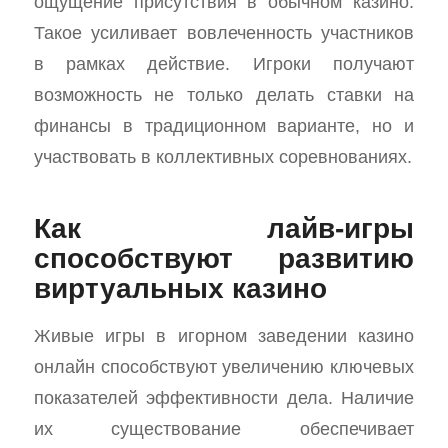
ощущение присутствия в обычном казино.
Такое усиливает вовлеченность участников
в рамках действие. Игроки получают
возможность не только делать ставки на
финансы в традиционном варианте, но и
участвовать в коллективных соревнованиях.
Как лайв-игры
способствуют развитию
виртуальных казино
Живые игры в игорном заведении казино
онлайн способствуют увеличению ключевых
показателей эффективности дела. Наличие
их существование обеспечивает