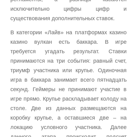
исключительно цифры цифр и
существования дополнительных ставок.
В категории «Лайв» на платформах казино
казино вулкан есть баккара. В игре
требуется угадать результат. Ставки
принимаются на три события: равный счет,
триумф участника или крупье. Одиночная
игра в баккара занимает всего пятнадцать
секунд. Геймеры не принимают участие в
игре прямо. Крупье раскладывает колоду на
столе. Две из данных размещаются на
коробку крупье, а оставшиеся две – на
локацию условного участника. Далее
данного этапа происходит подсчет