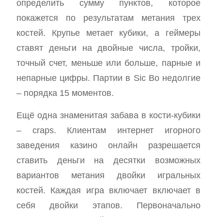
определить сумму пунктов, которое
покажется по результатам метания трех
костей. Крупье метает кубики, а геймеры
ставят деньги на двойные числа, тройки,
точный счет, меньше или больше, парные и
непарные цифры. Партии в Sic Bo недолгие
– порядка 15 моментов.
Ещё одна знаменитая забава в кости-кубики
– craps. Клиентам интернет игорного
заведения казино онлайн разрешается
ставить деньги на десятки возможных
вариантов метания двойки игральных
костей. Каждая игра включает включает в
себя двойки этапов. Первоначально