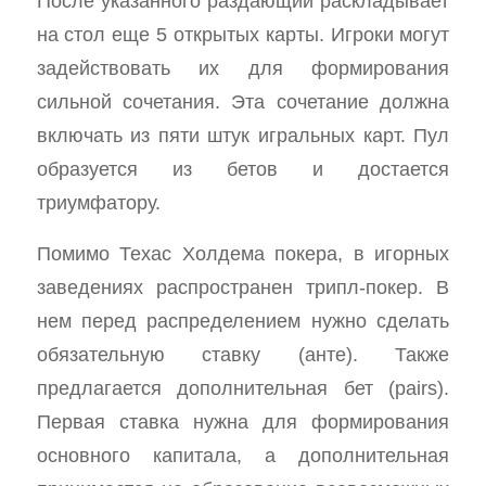
После указанного раздающий раскладывает
на стол еще 5 открытых карты. Игроки могут
задействовать их для формирования
сильной сочетания. Эта сочетание должна
включать из пяти штук игральных карт. Пул
образуется из бетов и достается
триумфатору.
Помимо Техас Холдема покера, в игорных
заведениях распространен трипл-покер. В
нем перед распределением нужно сделать
обязательную ставку (анте). Также
предлагается дополнительная бет (pairs).
Первая ставка нужна для формирования
основного капитала, а дополнительная