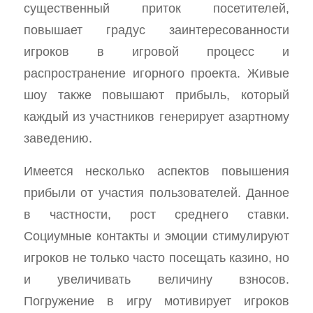
существенный приток посетителей,
повышает градус заинтересованности
игроков в игровой процесс и
распространение игорного проекта. Живые
шоу также повышают прибыль, который
каждый из участников генерирует азартному
заведению.
Имеется несколько аспектов повышения
прибыли от участия пользователей. Данное
в частности, рост среднего ставки.
Социумные контакты и эмоции стимулируют
игроков не только часто посещать казино, но
и увеличивать величину взносов.
Погружение в игру мотивирует игроков