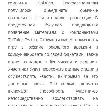
компания Evolution. Профессионалам
получилось объединить обычные
настольные игры и онлайн трансляции. В
предстоящем будущем предвидится
появление материала с компонентами
TikTok и Twitch. Стримеры смогут показывать
игру в режиме реального времени и
коммуницировать со своей фанатами. Также
станут внедряться live-миссии и задания.
Участники будут пересекать разные стадии и
осуществлять квесты, выигрывая за это
денежные призы. Все свежие форматы
включают способность участников
непосредственно воздействовать на
развлечение в виртуальном казино. Игроки