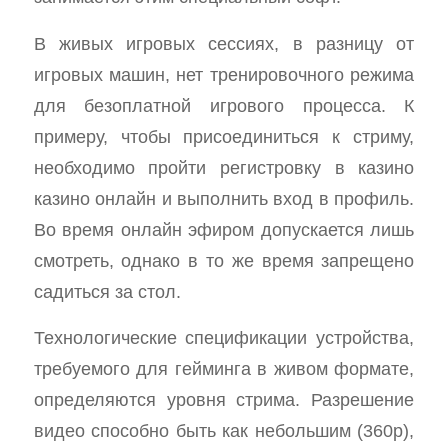
В живых игровых сессиях, в разницу от
игровых машин, нет тренировочного режима
для безоплатной игрового процесса. К
примеру, чтобы присоединиться к стриму,
необходимо пройти регистровку в казино
казино онлайн и выполнить вход в профиль.
Во время онлайн эфиром допускается лишь
смотреть, однако в то же время запрещено
садиться за стол.
Технологические спецификации устройства,
требуемого для гейминга в живом формате,
определяются уровня стрима. Разрешение
видео способно быть как небольшим (360p),