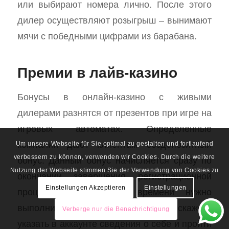
или выбирают номера лично. После этого
дилер осуществляют розыгрыш – вынимают
мячи с победными цифрами из барабана.
Премии в лайв-казино
Бонусы в онлайн-казино с живыми
дилерами разнятся от презентов при игре на
игровых автоматах. Определенные
компании дают клиентам бездепозитный
Um unsere Webseite für Sie optimal zu gestalten und fortlaufend
verbessern zu können, verwenden wir Cookies. Durch die weitere
бонус. Данный бонус начисляется сразу по
Nutzung der Webseite stimmen Sie der Verwendung von Cookies zu
окончании завершения регистрационной
Einstellungen Akzeptieren
Einstellungen
процедуры. Время от времени нужно
выполнить ещё одно действие, скажем,
Verberge nur die Benachrichtigung
указать в аккаунте сведения о себе и пройти