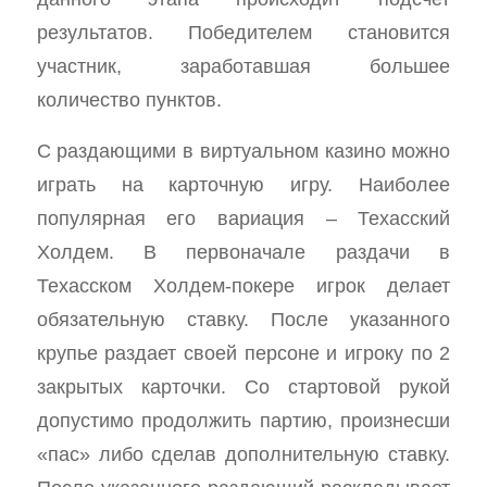
результатов. Победителем становится
участник, заработавшая большее
количество пунктов.
С раздающими в виртуальном казино можно
играть на карточную игру. Наиболее
популярная его вариация – Техасский
Холдем. В первоначале раздачи в
Техасском Холдем-покере игрок делает
обязательную ставку. После указанного
крупье раздает своей персоне и игроку по 2
закрытых карточки. Со стартовой рукой
допустимо продолжить партию, произнесши
«пас» либо сделав дополнительную ставку.