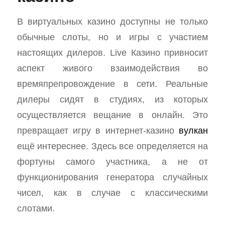
В виртуальных казино доступны не только
обычные слоты, но и игры с участием
настоящих дилеров. Live Казино привносит
аспект живого взаимодействия во
времяпрепровождение в сети. Реальные
дилеры сидят в студиях, из которых
осуществляется вещание в онлайн. Это
превращает игру в интернет-казино
вулкан
ещё интереснее. Здесь все определяется на
фортуны самого участника, а не от
функционирования генератора случайных
чисел, как в случае с классическими
слотами.