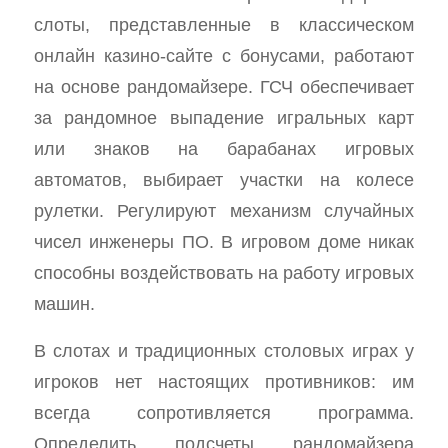
слоты, представленные в классическом
онлайн казино-сайте с бонусами, работают
на основе рандомайзере. ГСЧ обеспечивает
за рандомное выпадение игральных карт
или знаков на барабанах игровых
автоматов, выбирает участки на колесе
рулетки. Регулируют механизм случайных
чисел инженеры ПО. В игровом доме никак
способны воздействовать на работу игровых
машин.
В слотах и традиционных столовых играх у
игроков нет настоящих противников: им
всегда сопротивляется программа.
Определить подсчеты рандомайзера