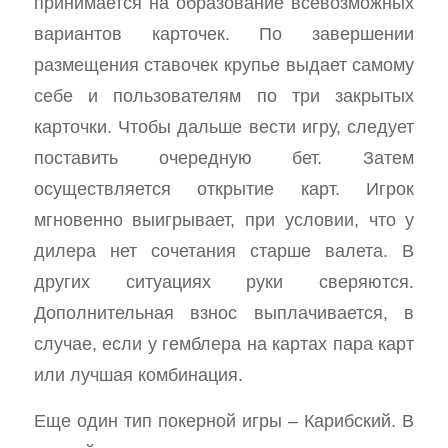
принимается на образование всевозможных
вариантов карточек. По завершении
размещения ставочек крупье выдает самому
себе и пользователям по три закрытых
карточки. Чтобы дальше вести игру, следует
поставить очередную бет. Затем
осуществляется открытие карт. Игрок
мгновенно выигрывает, при условии, что у
дилера нет сочетания старше валета. В
других ситуациях руки сверяются.
Дополнительная взнос выплачивается, в
случае, если у гемблера на картах пара карт
или лучшая комбинация.
Еще один тип покерной игры – Карибский. В