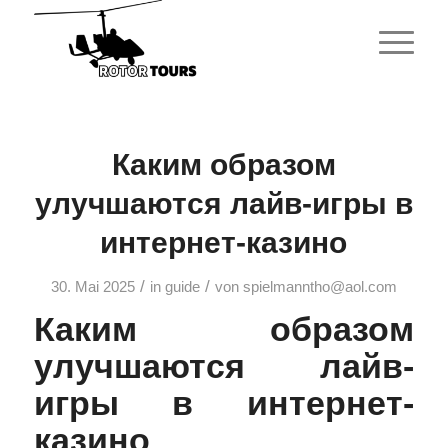
Каким образом
улучшаются лайв-игры в
интернет-казино
/
/
30. Mai 2025
in
guide
von
spielmanntho@aol.com
Каким образом
улучшаются лайв-
игры в интернет-
казино