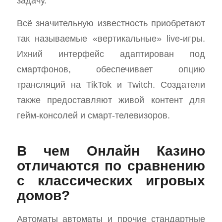
задачу.
Всё значительную известность приобретают
так называемые «вертикальные» live-игры.
Ихний интерфейс адаптирован под
смартфонов, обеспечивает опцию
трансляций на TikTok и Twitch. Создатели
также предоставляют живой контент для
гейм-консолей и смарт-телевизоров.
В чем Онлайн Казино
отличаются по сравнению
с классических игровых
домов?
Автоматы автоматы и прочие стандартные