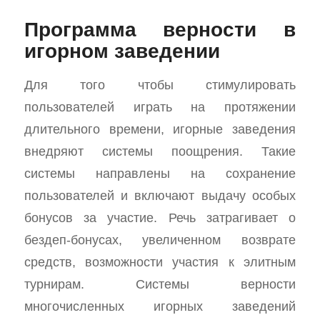
Программа верности в
игорном заведении
Для того чтобы стимулировать
пользователей играть на протяжении
длительного времени, игорные заведения
внедряют системы поощрения. Такие
системы направлены на сохранение
пользователей и включают выдачу особых
бонусов за участие. Речь затрагивает о
бездеп-бонусах, увеличенном возврате
средств, возможности участия к элитным
турнирам. Системы верности
многочисленных игорных заведений