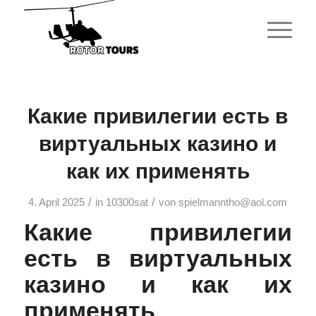
Какие привилегии есть в
виртуальных казино и
как их применять
/
/
4. April 2025
in
10300sat
von
spielmanntho@aol.com
Какие привилегии
есть в виртуальных
казино и как их
применять