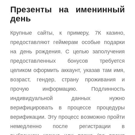
Презенты на именинный
день
Крупные сайты, к примеру, 7К казино,
предоставляют геймерам особые подарки
на день рождения. С целью заполучения
предоставленных бонусов требуется
целиком оформить аккаунт, указав там имя,
возраст, гендер, страну проживания и
прочую информацию. Подлинность
индивидуальной данных нужно
верифицировать в процессе процедуры
верификации. Эту процесс возможно пройти
немедленно после регистрации в