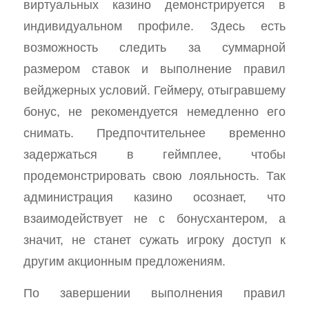
виртуальных казино демонстрируется в
индивидуальном профиле. Здесь есть
возможность следить за суммарной
размером ставок и выполнение правил
вейджерных условий. Геймеру, отыгравшему
бонус, не рекомендуется немедленно его
снимать. Предпочтительнее временно
задержаться в геймплее, чтобы
продемонстрировать свою лояльность. Так
администрация казино осознает, что
взаимодействует не с бонусхантером, а
значит, не станет сужать игроку доступ к
другим акционным предложениям.
По завершении выполнения правил