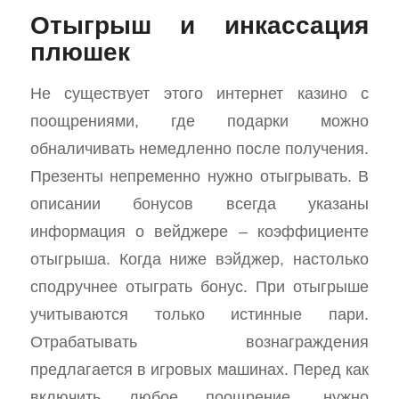
Отыгрыш и инкассация
плюшек
Не существует этого интернет казино с
поощрениями, где подарки можно
обналичивать немедленно после получения.
Презенты непременно нужно отыгрывать. В
описании бонусов всегда указаны
информация о вейджере – коэффициенте
отыгрыша. Когда ниже вэйджер, настолько
сподручнее отыграть бонус. При отыгрыше
учитываются только истинные пари.
Отрабатывать вознаграждения
предлагается в игровых машинах. Перед как
включить любое поощрение, нужно