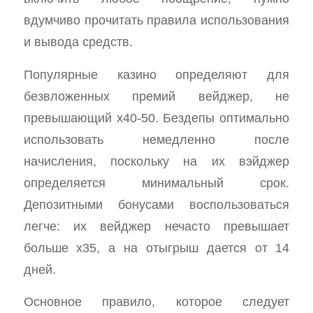
вдумчиво прочитать правила использования
и вывода средств.
Популярные казино определяют для
безвложенных премий вейджер, не
превышающий x40-50. Бездепы оптимально
использовать немедленно после
начисления, поскольку на их вэйджер
определяется минимальный срок.
Депозитными бонусами воспользоваться
легче: их вейджер нечасто превышает
больше x35, а на отыгрыш дается от 14
дней.
Основное правило, которое следует