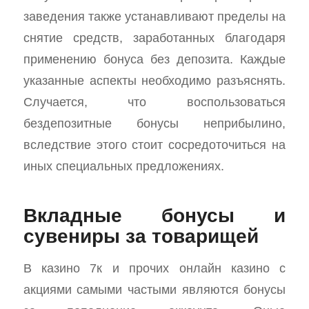
заведения также устанавливают пределы на
снятие средств, заработанных благодаря
применению бонуса без депозита. Каждые
указанные аспекты необходимо разъяснять.
Случается, что воспользоваться
бездепозитные бонусы неприбылино,
вследствие этого стоит сосредоточиться на
иных специальных предложениях.
Вкладные бонусы и
сувениры за товарищей
В казино 7к и прочих онлайн казино с
акциями самыми частыми являются бонусы