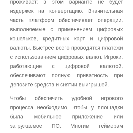
проживает: в этом варианте не будет
издержек на конвертацию. Значительная
часть платформ обеспечивает операции,
выполняемые с применением цифровых
кошельков, кредитных карт и цифровой
валюты. Быстрее всего проводятся платежи
с использованием цифровых валют. Игроки,
работающие с цифровой валютой,
обеспечивают полную приватность при
депозите средств и снятии выигрышей.
Чтобы обеспечить удобной игрового
процесса необходимо, чтобы у площадки
была мобильное приложение или
загружаемое ПО. Многим геймерам