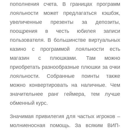
пополнения счета. В границах программ
лояльности может предлагаться кэшбэк,
увеличенные презенты за депозиты,
поощрения в честь юбилея записи
пользователя. В большинстве виртуальных
казино с программой лояльности есть
магазин с плюшками. Там можно
приобретать разнообразные плюшки за очки
лояльности. Собранные поинты также
можно конвертировать на наличные. Чем
значительнее ранг геймера, тем лучше
обменный курс.
Значимая привилегия для частых игроков –
молниеносная помощь. За всяким ВИП-