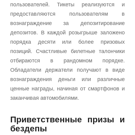
пользователей. Тикеты реализуются и
предоставляются пользователям в
вознаграждение за депозитирование
депозитов. В каждой розыгрыше заложено
порядка десяти или более призовых
позиций. Счастливые билетные талончики
отбираются в рандомном порядке.
Обладатели держатели получают в виде
вознаграждения деньги или различные
ценные награды, начиная от смартфонов и
заканчивая автомобилями.
Приветственные призы и
бездепы