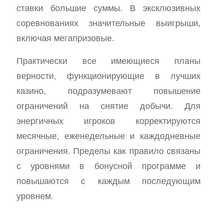
ставки большие суммы. В эксклюзивных
соревнованиях значительные выигрыши,
включая мегапризовые.
Практически все имеющиеся планы
верности, функционирующие в лучших
казино, подразумевают повышение
ограничений на снятие добычи. Для
энергичных игроков корректируются
месячные, еженедельные и каждодневные
ограничения. Пределы как правило связаны
с уровнями в бонусной программе и
повышаются с каждым последующим
уровнем.