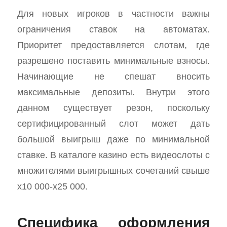
Для новых игроков в частности важны
ограничения ставок на автоматах.
Приоритет предоставляется слотам, где
разрешено поставить минимальные взносы.
Начинающие не спешат вносить
максимальные депозиты. Внутри этого
данном существует резон, поскольку
сертифицированный слот может дать
большой выигрыш даже по минимальной
ставке. В каталоге казино есть видеослоты с
множителями выигрышных сочетаний свыше
x10 000-x25 000.
Специфика оформления