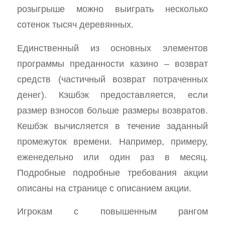
розыгрыше можно выиграть несколько
сотенок тысяч деревянных.
Единственный из основных элементов
программы преданности казино – возврат
средств (частичный возврат потраченных
денег). Кэшбэк предоставляется, если
размер взносов больше размеры возвратов.
Кешбэк вычисляется в течение заданный
промежуток времени. Например, примеру,
еженедельно или один раз в месяц.
Подробные подробные требования акции
описаны на странице с описанием акции.
Игрокам с повышенным рангом