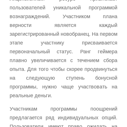
пользователей уникальной программой
вознаграждений. Участником плана
верности является каждый
зарегистрированный новобранец. На первом
этапе участнику присваивается
первоначальный статус. Ранг геймера
плавно увеличивается с течением сбора
опыта. Для того чтобы скорее продвинуться
на следующую ступень бонусной
программы, нужно чаще участвовать на
реальные деньги.
Участникам программы поощрений
предлагается ряд индивидуальных опций.
Пользователи имеют право ожидать на