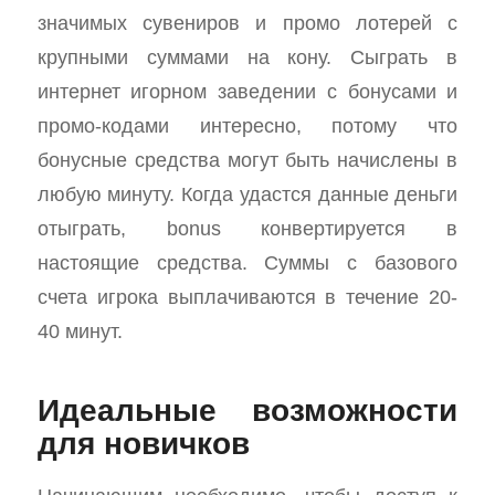
значимых сувениров и промо лотерей с
крупными суммами на кону. Сыграть в
интернет игорном заведении с бонусами и
промо-кодами интересно, потому что
бонусные средства могут быть начислены в
любую минуту. Когда удастся данные деньги
отыграть, bonus конвертируется в
настоящие средства. Суммы с базового
счета игрока выплачиваются в течение 20-
40 минут.
Идеальные возможности
для новичков