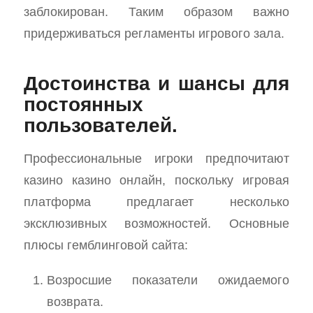
заблокирован. Таким образом важно
придерживаться регламенты игрового зала.
Достоинства и шансы для
постоянных
пользователей.
Профессиональные игроки предпочитают
казино казино онлайн, поскольку игровая
платформа предлагает несколько
эксклюзивных возможностей. Основные
плюсы гемблинговой сайта:
Возросшие показатели ожидаемого
возврата.