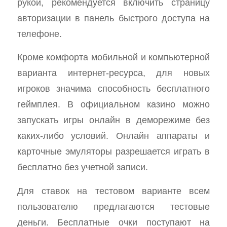
рукой, рекомендуется включить страницу
авторизации в панель быстрого доступа на
телефоне.
Кроме комфорта мобильной и компьютерной
варианта интернет-ресурса, для новых
игроков значима способность бесплатного
геймплея. В официальном казино можно
запускать игры онлайн в деморежиме без
каких-либо условий. Онлайн аппараты и
карточные эмуляторы разрешается играть в
бесплатно без учетной записи.
Для ставок на тестовом варианте всем
пользователю предлагаются тестовые
деньги. Бесплатные очки поступают на