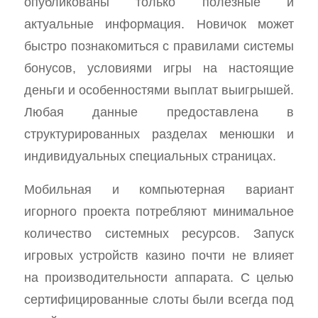
опубликованы только полезные и
актуальные информация. Новичок может
быстро познакомиться с правилами системы
бонусов, условиями игры на настоящие
деньги и особенностями выплат выигрышей.
Любая данные предоставлена в
структурированных разделах менюшки и
индивидуальных специальных страницах.
Мобильная и компьютерная вариант
игорного проекта потребляют минимальное
количество системных ресурсов. Запуск
игровых устройств казино почти не влияет
на производительности аппарата. С целью
сертифицированные слоты были всегда под