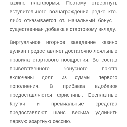
казино платформы. Поэтому отвергнуть
вступительного вознаграждения редко кто-
либо отказывается от. Начальный бонус –
существенная добавка к стартовому вкладу.
Виртуальное игорное заведение казино
вулкан предоставляет достаточно лояльные
правила стартового поощрения. Во состав
приветственного бонусного пакета
включены доля из суммы первого
пополнения. В прибавка вдобавок
предоставляются фриспины. Бесплатные
Крутки и премиальные средства
предоставляют шанс весьма удлинить
первую азартную сессию.