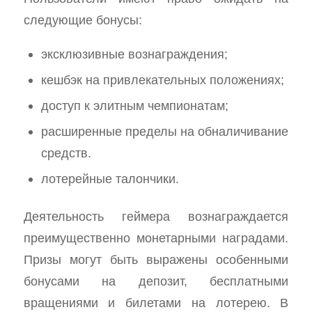
следующие бонусы:
эксклюзивные вознаграждения;
кешбэк на привлекательных положениях;
доступ к элитным чемпионатам;
расширенные пределы на обналичивание
средств.
лотерейные талончики.
Деятельность геймера вознаграждается
преимущественно монетарными наградами.
Призы могут быть выражены особенными
бонусами на депозит, бесплатными
вращениями и билетами на лотерею. В