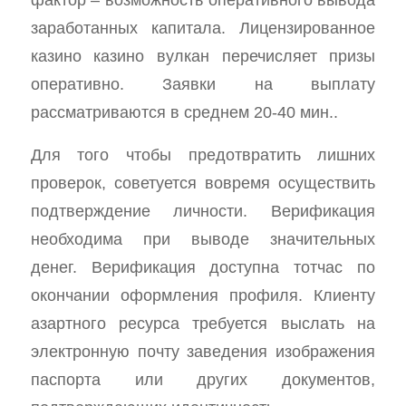
заработанных капитала. Лицензированное
казино казино вулкан перечисляет призы
оперативно. Заявки на выплату
рассматриваются в среднем 20-40 мин..
Для того чтобы предотвратить лишних
проверок, советуется вовремя осуществить
подтверждение личности. Верификация
необходима при выводе значительных
денег. Верификация доступна тотчас по
окончании оформления профиля. Клиенту
азартного ресурса требуется выслать на
электронную почту заведения изображения
паспорта или других документов,