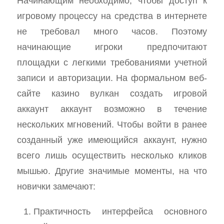
Начинающим необходимо, чтобы доступ к
игровому процессу на средства в интернете
не требовал много часов. Поэтому
начинающие игроки предпочитают
площадки с легкими требованиями учетной
записи и авторизации. На формальном веб-
сайте казино вулкан создать игровой
аккаунт аккаунт возможно в течение
нескольких мгновений. Чтобы войти в ранее
созданный уже имеющийся аккаунт, нужно
всего лишь осуществить несколько кликов
мышью. Другие значимые моменты, на что
новички замечают:
Практичность интерфейса основного