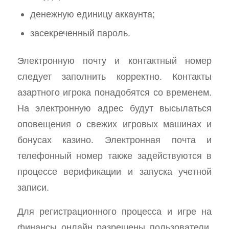
денежную единицу аккаунта;
засекреченный пароль.
Электронную почту и контактный номер
следует заполнить корректно. Контакты
азартного игрока понадобятся со временем.
На электронную адрес будут высылаться
оповещения о свежих игровых машинах и
бонусах казино. Электронная почта и
телефонный номер также задействуются в
процессе верификации и запуска учетной
записи.
Для регистрационного процесса и игре на
финансы онлайн разрешены пользователи,