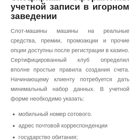
учетной записи в игорном
заведении
Слот-машины машины на реальные
средства, премии, промоакции и прочие
опции доступны после регистрации в казино.
Сертифицированный клуб определил
вполне простые правила создания счета.
Начинающему клиенту потребуется дать
минимальный набор данных. В учетной
форме необходимо указать:
мобильный номер сотового.
адрес почтовой корреспонденции
государство обитания;