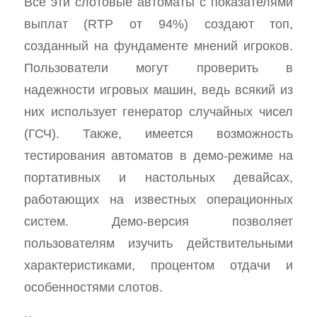
Все эти слотовые автоматы с показателями
выплат (RTP от 94%) создают топ,
созданный на фундаменте мнений игроков.
Пользователи могут проверить в
надежности игровых машин, ведь всякий из
них использует генератор случайных чисел
(ГСЧ). Также, имеется возможность
тестирования автоматов в демо-режиме на
портативных и настольных девайсах,
работающих на известных операционных
систем. Демо-версия позволяет
пользователям изучить действительными
характеристиками, процентом отдачи и
особенностями слотов.