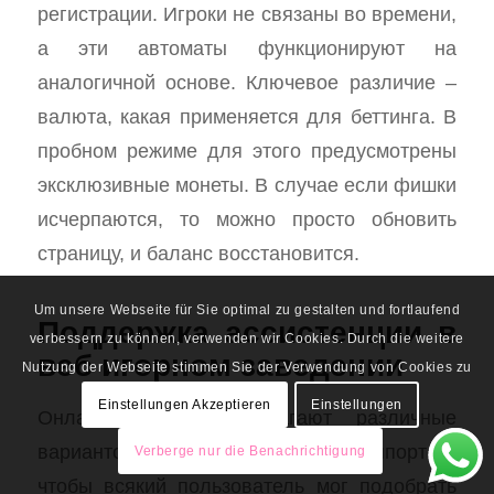
регистрации. Игроки не связаны во времени,
а эти автоматы функционируют на
аналогичной основе. Ключевое различие –
валюта, какая применяется для беттинга. В
пробном режиме для этого предусмотрены
эксклюзивные монеты. В случае если фишки
исчерпаются, то можно просто обновить
страницу, и баланс восстановится.
Um unsere Webseite für Sie optimal zu gestalten und fortlaufend
Поддержка ассистенции в
verbessern zu können, verwenden wir Cookies. Durch die weitere
веб игорном заведении
Nutzung der Webseite stimmen Sie der Verwendung von Cookies zu
Einstellungen Akzeptieren
Einstellungen
Онлайн казино предлагают различные
вариантов коммуникации со саппортом,
Verberge nur die Benachrichtigung
чтобы всякий пользователь мог подобрать