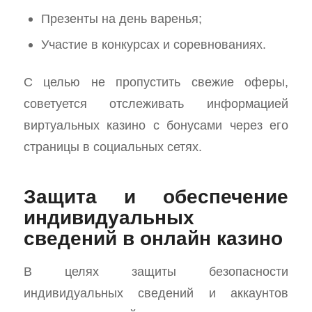
Презенты на день варенья;
Участие в конкурсах и соревнованиях.
С целью не пропустить свежие оферы,
советуется отслеживать информацией
виртуальных казино с бонусами через его
страницы в социальных сетях.
Защита и обеспечение
индивидуальных
сведений в онлайн казино
В целях защиты безопасности
индивидуальных сведений и аккаунтов