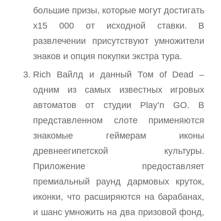
большие призы, которые могут достигать
х15 000 от исходной ставки. В
развлечении присутствуют умножители
знаков и опция покупки экстра тура.
Rich Вайлд и данный Том of Dead –
одним из самых известных игровых
автоматов от студии Play’n GO. В
представленном слоте применяются
знакомые геймерам иконы
древнеегипетской культуры.
Приложение предоставляет
премиальный раунд дармовых круток,
иконки, что расширяются на барабанах,
и шанс умножить на два призовой фонд,