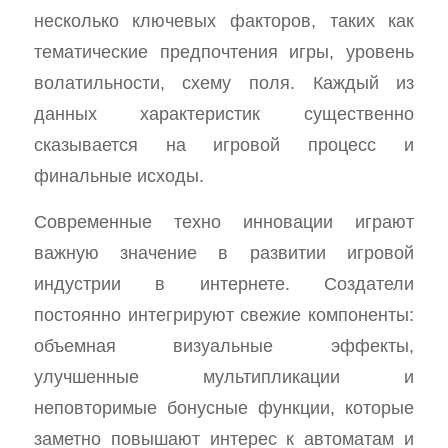
несколько ключевых факторов, таких как
тематические предпочтения игры, уровень
волатильности, схему поля. Каждый из
данных характеристик существенно
сказывается на игровой процесс и
финальные исходы.
Современные техно инновации играют
важную значение в развитии игровой
индустрии в интернете. Создатели
постоянно интегрируют свежие компоненты:
объемная визуальные эффекты,
улучшенные мультипликации и
неповторимые бонусные функции, которые
заметно повышают интерес к автоматам и