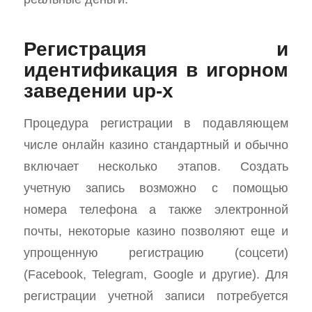
Регистрация и
идентификация в игорном
заведении up-x
Процедура регистрации в подавляющем
числе онлайн казино стандартный и обычно
включает несколько этапов. Создать
учетную запись возможно с помощью
номера телефона а также электронной
почты, некоторые казино позволяют еще и
упрощенную регистрацию (соцсети)
(Facebook, Telegram, Google и другие). Для
регистрации учетной записи потребуется