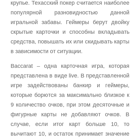
крупье. Техасский покер считается наиболее
популярной разновидностью данной
игральной забавы. Геймеры берут двойку
скрытые карточки и способны вкладывать
средства, повышать их или скидывать карты
в зависимости от ситуации.
Baccarat – одна карточная игра, которая
представлена в виде live. В представленной
игре задействованы банкир и геймеры,
которые борются за максимально близкое к
9 количество очков, при этом десяточные и
фигурные карты не добавляют очков. В
случае, если итог карт больше 10, то
вычитают 10, и остаток принимает значение