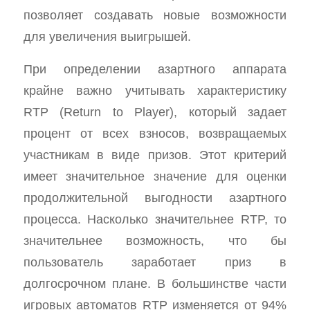
позволяет создавать новые возможности
для увеличения выигрышей.
При определении азартного аппарата
крайне важно учитывать характеристику
RTP (Return to Player), который задает
процент от всех взносов, возвращаемых
участникам в виде призов. Этот критерий
имеет значительное значение для оценки
продолжительной выгодности азартного
процесса. Насколько значительнее RTP, то
значительнее возможность, что бы
пользователь заработает приз в
долгосрочном плане. В большинстве части
игровых автоматов RTP изменяется от 94%