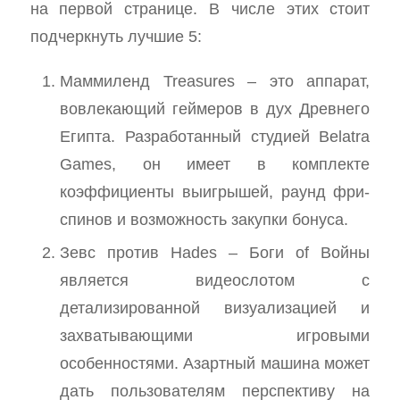
на первой странице. В числе этих стоит
подчеркнуть лучшие 5:
Маммиленд Treasures – это аппарат,
вовлекающий геймеров в дух Древнего
Египта. Разработанный студией Belatra
Games, он имеет в комплекте
коэффициенты выигрышей, раунд фри-
спинов и возможность закупки бонуса.
Зевс против Hades – Боги of Войны
является видеослотом с
детализированной визуализацией и
захватывающими игровыми
особенностями. Азартный машина может
дать пользователям перспективу на