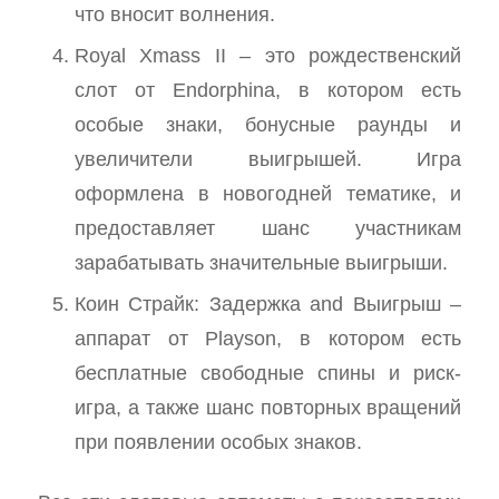
что вносит волнения.
Royal Xmass II – это рождественский
слот от Endorphina, в котором есть
особые знаки, бонусные раунды и
увеличители выигрышей. Игра
оформлена в новогодней тематике, и
предоставляет шанс участникам
зарабатывать значительные выигрыши.
Коин Страйк: Задержка and Выигрыш –
аппарат от Playson, в котором есть
бесплатные свободные спины и риск-
игра, а также шанс повторных вращений
при появлении особых знаков.