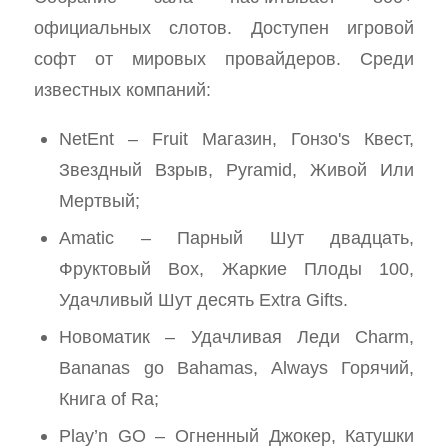
официальных слотов. Доступен игровой
софт от мировых провайдеров. Среди
известных компаний:
NetEnt – Fruit Магазин, Гонзо's Квест,
Звездный Взрыв, Pyramid, Живой Или
Мертвый;
Amatic – Парный Шут двадцать,
Фруктовый Box, Жаркие Плоды 100,
Удачливый Шут десять Extra Gifts.
Новоматик – Удачливая Леди Charm,
Bananas go Bahamas, Always Горячий,
Книга of Ra;
Play’n GO – Огненный Джокер, Катушки