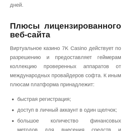
дней.
Плюсы лицензированного
веб-сайта
Виртуальное казино 7K Casino действует по
разрешению и предоставляет геймерам
коллекцию проверенных аппаратов от
международных провайдеров софта. К иным
плюсам платформа принадлежит:
быстрая регистрация;
доступ в личный аккаунт в один щелчок;
большое количество финансовых
методов для внесения средств и