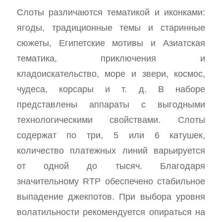
Слоты различаются тематикой и иконками:
ягоды, традиционные темы и старинные
сюжеты, Египетские мотивы и Азиатская
тематика, приключения и
кладоискательство, море и звери, космос,
чудеса, корсары и т. д. В наборе
представлены аппараты с выгодными
технологическими свойствами. Слоты
содержат по три, 5 или 6 катушек,
количество платежных линий варьируется
от одной до тысяч. Благодаря
значительному RTP обеспечено стабильное
выпадение джекпотов. При выбора уровня
волатильности рекомендуется опираться на