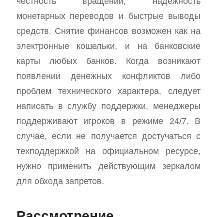
честность вращений, надежность
монетарных переводов и быстрые выводы
средств. Снятие финансов возможен как на
электронные кошельки, и на банковские
карты любых банков. Когда возникают
появлении денежных конфликтов либо
проблем технического характера, следует
написать в службу поддержки, менеджеры
поддерживают игроков в режиме 24/7. В
случае, если не получается достучаться с
техподдержкой на официальном ресурсе,
нужно применить действующим зеркалом
для обхода запретов.
Рассмотрение