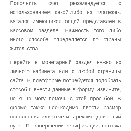
Пополнить счет рекомендуется с
использованием какой-либо из платежек.
Каталог имеющихся опций представлен в
Кассовом разделе. Важность того либо
иного способа определяется по страны
жительства.
Перейти в монетарный раздел нужно из
личного кабинета или с любой страницы
сайта. В платформе потребуется подобрать
способ и внести данные в форму. Извините,
но я не могу помочь с этой просьбой. В
форме также необходимо ввести размер
пополнения или отметить рекомендованный
пункт. По завершении верификации платежа