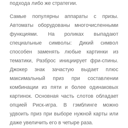
подхода либо же стратегии.
Самые популярны аппараты с призы.
Автоматы оборудованы многочисленными
функциями. На роликах выпадают
специальные символы: Дикий символ
способен заменять любые картинки из
тематики, Разброс инициирует фри-спины.
Джокер знак зачастую выдает плюс
максимальный приз при составлении
комбинации из пяти и более одинаковых
картинок. Основная часть слотов обладает
опцией Риск-игра. В гэмблинге можно
удвоить приз при выборе нужной карты или
даже увеличить его в четыре раза.