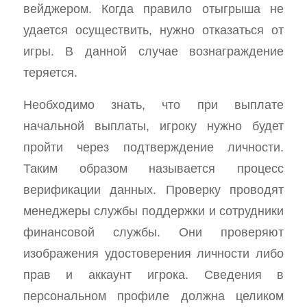
вейджером. Когда правило отыгрыша не
удается осуществить, нужно отказаться от
игры. В данной случае вознаграждение
теряется.
Необходимо знать, что при выплате
начальной выплаты, игроку нужно будет
пройти через подтверждение личности.
Таким образом называется процесс
верификации данных. Проверку проводят
менеджеры службы поддержки и сотрудники
финансовой службы. Они проверяют
изображения удостоверения личности либо
прав и аккаунт игрока. Сведения в
персональном профиле должна целиком