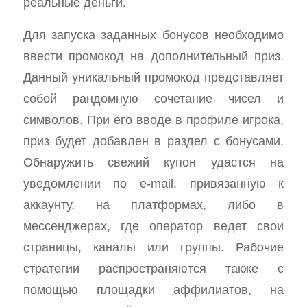
реальные деньги.
Для запуска заданных бонусов необходимо
ввести промокод на дополнительный приз.
Данный уникальный промокод представляет
собой рандомную сочетание чисел и
символов. При его вводе в профиле игрока,
приз будет добавлен в раздел с бонусами.
Обнаружить свежий купон удастся на
уведомлении по e-mail, привязанную к
аккаунту, на платформах, либо в
мессенджерах, где оператор ведет свои
страницы, каналы или группы. Рабочие
стратегии распространяются также с
помощью площадки аффилиатов, на