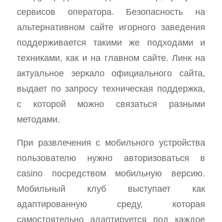
сервисов оператора. Безопасность на
альтернативном сайте игорного заведения
поддерживается такими же подходами и
техниками, как и на главном сайте. Линк на
актуальное зеркало официального сайта,
выдает по запросу техническая поддержка,
с которой можно связаться разными
методами.
При развлечения с мобильного устройства
пользователю нужно авторизоваться в
casino посредством мобильную версию.
Мобильный клуб выступает как
адаптированную среду, которая
самостоятельно адаптируется под каждое