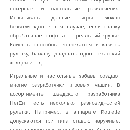
покерные и настольные развлечения.
Испытывать данные игры можно
безвозмездно в том случае, если ставку
обрабатывает софт, а не реальный крупье.
Клиенты способны вовлекаться в казино-
рулетку, баккару, двадцать одно, техасский
холдем и т. д..
Игральные и настольные забавы создают
многие разработчики игровых машин. В
ассортименте шведского разработчика
НетЕнт есть несколько разновидностей
рулетки. Например, в аппарате Roulette
допускаются три типа ставок: наружные,
внутриаппаратные и вербальные. Азартные