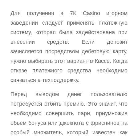
Для получения в 7K Casino игорном
заведении следует применять платежную
систему, которая была задействована при
внесении средств. Если депозит
зачисляется посредством дебетовую карту,
нужно выбирать этот вариант в Кассе. Когда
отказе платежного средства необходимо
связаться в техподдержку.
Перед выводом денег пользователю
потребуется отбить премию. Это значит, что
необходимо совершить пари, приумножив
объем бонуса или джекпота с фриспинов на
особый множитель, который известен как