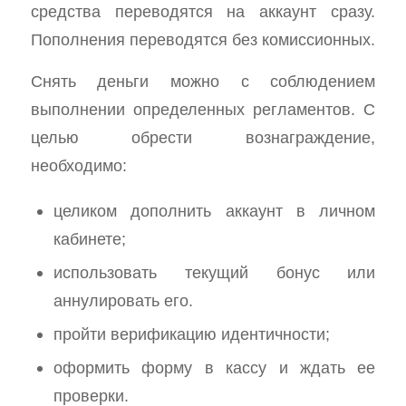
средства переводятся на аккаунт сразу.
Пополнения переводятся без комиссионных.
Снять деньги можно с соблюдением
выполнении определенных регламентов. С
целью обрести вознаграждение,
необходимо:
целиком дополнить аккаунт в личном
кабинете;
использовать текущий бонус или
аннулировать его.
пройти верификацию идентичности;
оформить форму в кассу и ждать ее
проверки.