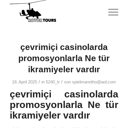
çevrimiçi casinolarda
promosyonlarla Ne tür
ikramiyeler vardır
/
/
18. April 2025
in
5240_tr
von
spielmanntho@aol.com
çevrimiçi casinolarda
promosyonlarla Ne tür
ikramiyeler vardır