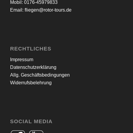
Mobil: 0176-45979833
Email:
fliegen@rotor-tours.de
RECHTLICHES
Impressum
Datenschutzerklärung
Allg. Geschäftsbedingungen
Widerrufsbelehrung
SOCIAL MEDIA