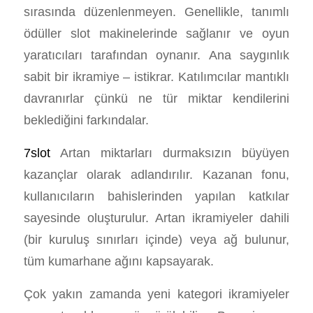
sırasında düzenlenmeyen. Genellikle, tanımlı
ödüller slot makinelerinde sağlanır ve oyun
yaratıcıları tarafından oynanır. Ana saygınlık
sabit bir ikramiye – istikrar. Katılımcılar mantıklı
davranırlar çünkü ne tür miktar kendilerini
beklediğini farkındalar.
7slot
Artan miktarları durmaksızın büyüyen
kazançlar olarak adlandırılır. Kazanan fonu,
kullanıcıların bahislerinden yapılan katkılar
sayesinde oluşturulur. Artan ikramiyeler dahili
(bir kuruluş sınırları içinde) veya ağ bulunur,
tüm kumarhane ağını kapsayarak.
Çok yakın zamanda yeni kategori ikramiyeler