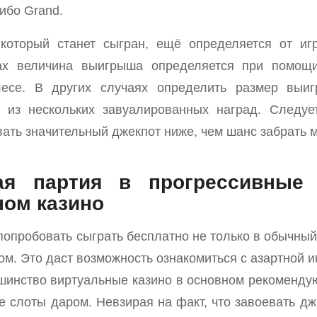
ибо Grand.
 который станет сыгран, ещё определяется от иг
ах величина выигрыша определяется при помощи
есе. В других случаях определить размер выи
 из нескольких завуалированных наград. Следует
вать значительный джекпот ниже, чем шанс забрать 
ая партия в прогрессивные
ном казино
попробовать сыграть бесплатно не только в обычный 
ом. Это даст возможность ознакомиться с азартной 
шинство виртуальные казино в основном рекоменду
е слоты даром. Невзирая на факт, что завоевать дж