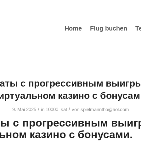
Home
Flug buchen
T
аты с прогрессивным выигр
иртуальном казино с бонусам
/
/
9. Mai 2025
in
10000_sat
von
spielmanntho@aol.com
ы с прогрессивным выи
ьном казино с бонусами.