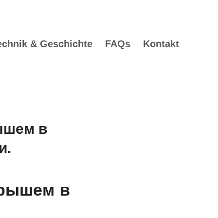
echnik & Geschichte
FAQs
Kontakt
ышем в
и.
грышем в