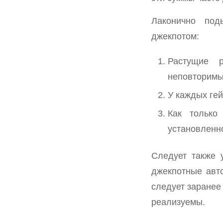
Лаконично под
джекпотом:
Растущие 
неповторимы
У каждых ге
Как только
установленн
Следует также 
джекпотные авто
следует заранее
реализуемы.