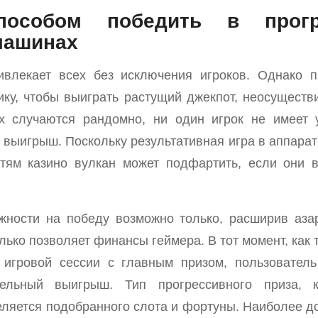
пособом победить в прогр
машинах
ивлекает всех без исключения игроков. Однако 
ику, чтобы выиграть растущий джекпот, неосущест
х случаются рандомно, ни один игрок не имеет у
 выигрыш. Поскольку результативная игра в аппарат
стям казино вулкан может подфартить, если они 
жности на победу возможно только, расширив аза
лько позволяет финансы геймера. В тот момент, как
 игровой сессии с главным призом, пользователь
тельный выигрыш. Тип прогрессивного приза, к
еляется подобранного слота и фортуны. Наиболее д