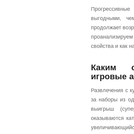
Прогрессивные
выгодными, че
продолжает возра
проанализируем
свойства и как н
Каким с
игровые 
Развлечения с к
за наборы из од
выигрыш (супе
оказываются ка
увеличивающий