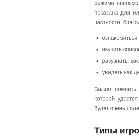
режиме невозмож
показана для и
частности, благ
ознакомиться
изучить спис
разузнать, ка
увидеть как 
Важно помнить,
которой удастс
будет очень поле
Типы игр