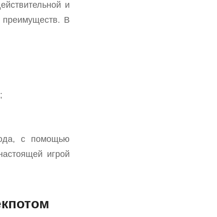
действительной и
 преимуществ. В
;
хода, с помощью
настоящей игрой
екпотом